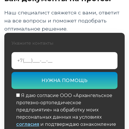
Сбор документов: требования к чекам, актам
и сертификатам
Наш специалист свяжется с вами, ответит
на все вопросы и поможет подобрать
Подача заявления: Госуслуги, сроки
оптимальное решение.
рассмотрения и выплаты в 2026 году
Укажите контакты
Покупка в кредит, займы под компенсацию
и налоговый вычет
Особенности для детей, участников СВО и
ремонт изделий
Отказы и задержки: что делать, если деньги
не приходят
Я даю согласие ООО «Архангельское
Заключение: правовые основы и памятка
протезно-ортопедическое
заявителя
предприятие» на обработку моих
персональных данных на условиях
согласия
и подтверждаю ознакомление