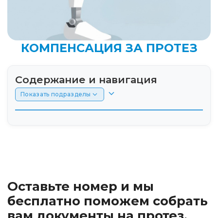
КОМПЕНСАЦИЯ ЗА ПРОТЕЗ
Содержание и навигация
Показать подразделы
Введение: условия получения компенсации
за самостоятельно приобретенные ТСР
Условия получения: компенсация,
сертификат или натуральная помощь
Оставьте номер и мы
Как рассчитать сумму: цены госконтрактов и
бесплатно поможем собрать
региональные лимиты
вам документы на протез.