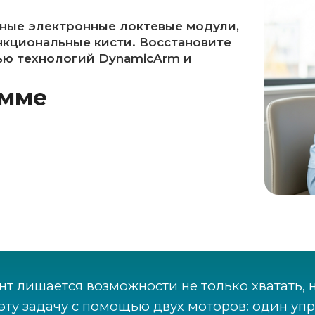
ные электронные локтевые модули,
нкциональные кисти. Восстановите
ью технологий DynamicArm и
амме
т лишается возможности не только хватать, н
эту задачу с помощью двух моторов: один упр