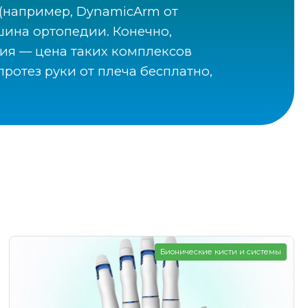
(например, DynamicArm от
ршина ортопедии. Конечно,
ния — цена таких комплексов
ротез руки от плеча бесплатно,
Бионические кисти и системы