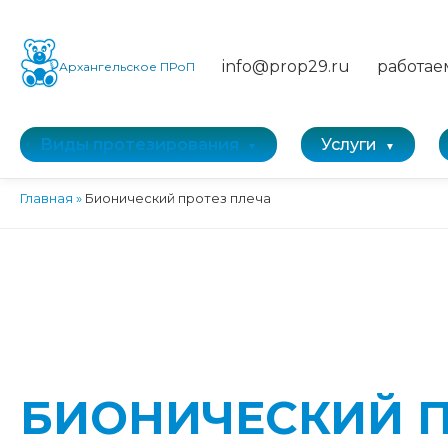
info@prop29.ru
работае
Архангельское ПРоП
Виды протезирования
Услуги
Главная
»
Бионический протез плеча
БИОНИЧЕСКИЙ П